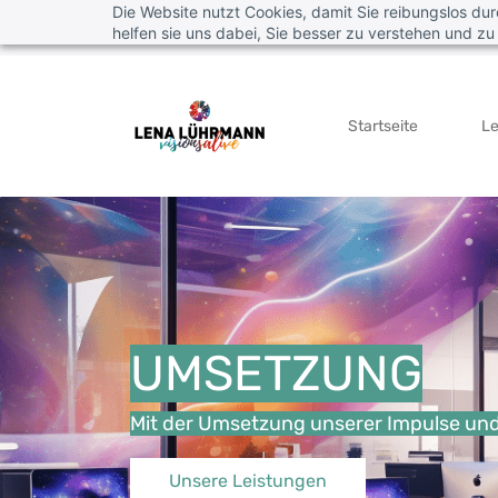
Die Website nutzt Cookies, damit Sie reibungslos du
Skip
hello@visionsalive.de
+49 (0) 40 609 41 210
helfen sie uns dabei, Sie besser zu verstehen und zu
to
main
content
Startseite
L
UMSETZUNG
Mit der Umsetzung unserer Impulse und 
Unsere Leistungen